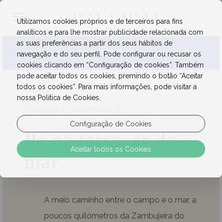
Utilizamos cookies próprios e de terceiros para fins
analíticos e para lhe mostrar publicidade relacionada com
as suas preferências a partir dos seus hábitos de
RESERVAR
navegação e do seu perfil. Pode configurar ou recusar os
cookies clicando em “Configuração de cookies”. Também
pode aceitar todos os cookies, premindo o botão “Aceitar
todos os cookies”. Para mais informações, pode visitar a
nossa Politica de Cookies.
CRAVEIRAL FARMHOUSE
Configuração de Cookies
Pé na terra, ar do
Aceitar todos os Cookies
mar
A meio caminho entre o campo e o mar, a
poucos quilómetros da Zambujeira do